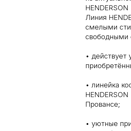
HENDERSON С
Линия HENDE
смелыми сти
свободными 
• действует 
приобретённ
• линейка к
HENDERSON P
Провансе;
• уютные пр