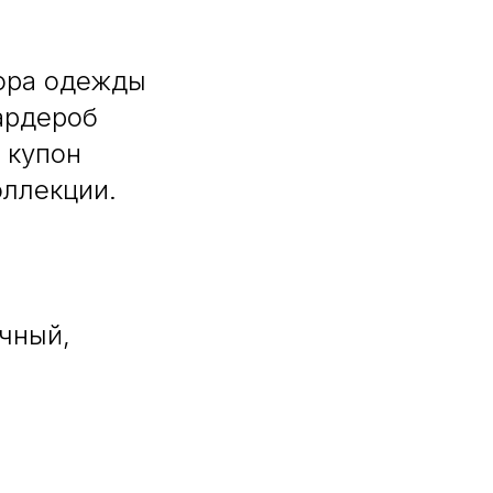
бора одежды
ардероб
 купон
оллекции.
ечный,