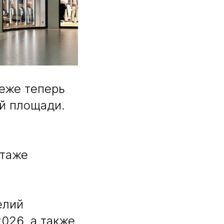
неже теперь
ей площади.
этаже
елий
026, а также