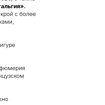
альгия».
крой с более
ками,
фигуре
рфюмерия
нцузском
жно