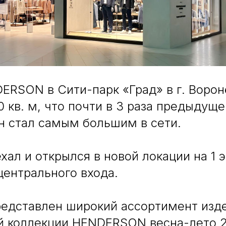
ERSON в Сити-парк «Град» в г. Воро
0 кв. м, что почти в 3 раза предыдущ
н стал самым большим в сети.
хал и открылся в новой локации на 1 
центрального входа.
представлен широкий ассортимент изд
й коллекции HENDERSON весна-лето 2