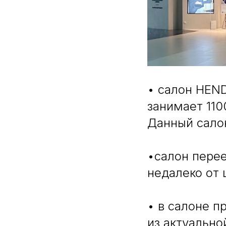
• салон HEND
занимает 110
Данный сало
•салон перее
недалеко от 
• в салоне 
из актуально