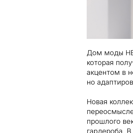
Дом моды HE
которая пол
акцентом в н
но адаптиров
Новая колле
переосмысле
прошлого ве
гардероба. В