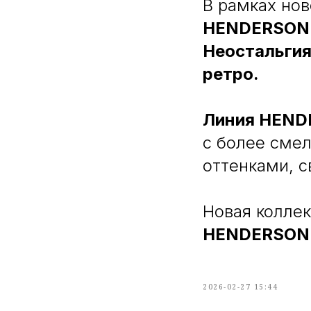
В рамках нов
HENDERSON 
Неостальгия
ретро.
Линия HEND
с более сме
оттенками, 
Новая коллек
HENDERSON.
2026-02-27 15:44