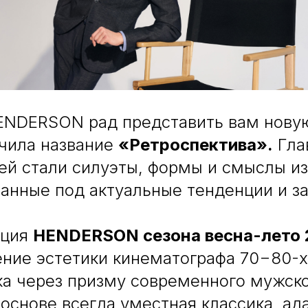
NDERSON рад представить вам новую
учила название
«Ретроспектива».
Гла
ей стали силуэты, формы и смыслы из
анные под актуальные тенденции и за
кция
HENDERSON сезона весна-лето 
ние эстетики кинематографа 70−80-х
ка через призму современного мужск
 основе всегда уместная классика, а