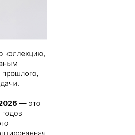
 коллекцию,
вным
 прошлого,
дачи.
2026
— это
 годов
ого
даптированная