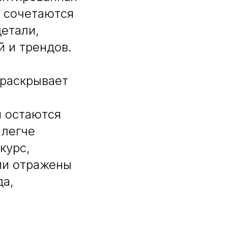
 сочетаются
етали,
 и трендов.
раскрывает
и остаются
 легче
курс,
ии отражены
да,