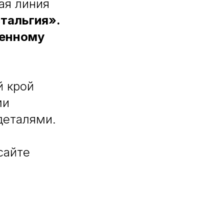
ая линия
тальгия».
денному
й крой
ми
деталями.
сайте