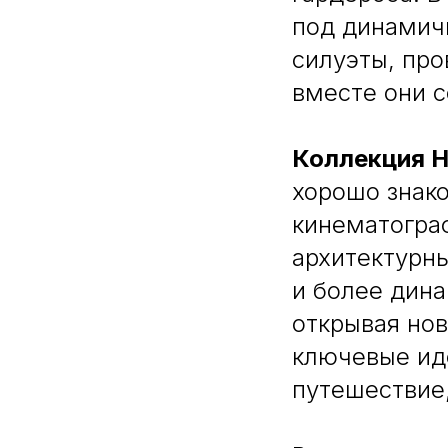
под динамич
силуэты, пр
вместе они 
Коллекция 
хорошо знак
кинематограф
архитектурны
и более дин
открывая но
ключевые ид
путешествие,