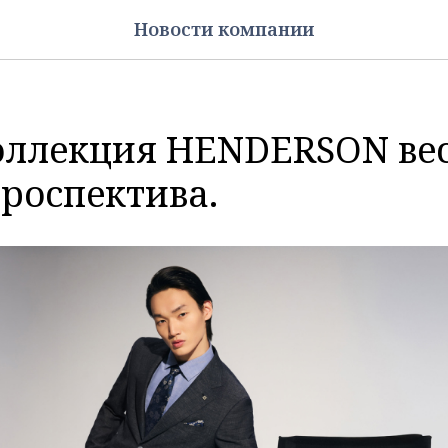
Новости компании
оллекция HENDERSON вес
троспектива.