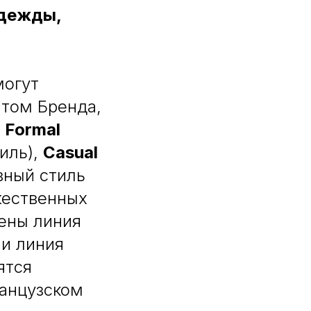
одежды,
могут
том Бренда,
:
Formal
иль),
Casual
вный стиль
жественных
ены линия
и линия
ятся
анцузском