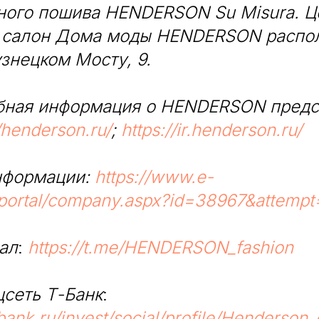
ного пошива HENDERSON Su Misura. Ц
 салон Дома моды HENDERSON распо
знецком Мосту, 9.
бная информация о HENDERSON предс
//henderson.ru/
;
https://ir.henderson.ru/
нформации:
https://www.e-
/portal/company.aspx?id=38967&attempt
ал
:
https://t.me/HENDERSON_fashion
цсеть Т-Банк
:
ank.ru/invest/social/profile/Henderson_o