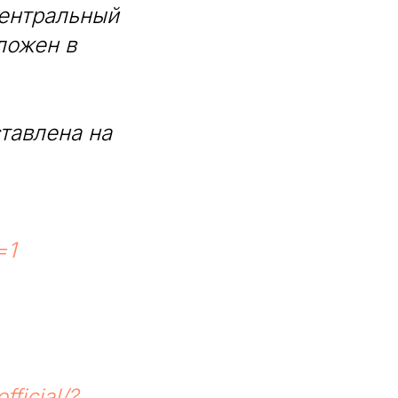
ентральный
ложен в
тавлена на
=1
fficial/?