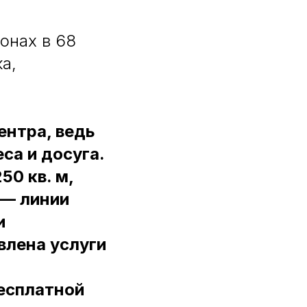
онах в 68
а,
ентра, ведь
са и досуга.
50 кв. м,
 — линии
и
влена услуги
бесплатной