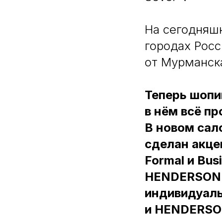
На сегодняшн
городах Росс
от Мурманска
Теперь шопи
в нём всё п
В новом сал
сделан акце
Formal и Bus
HENDERSON о
индивидуаль
и HENDERSON