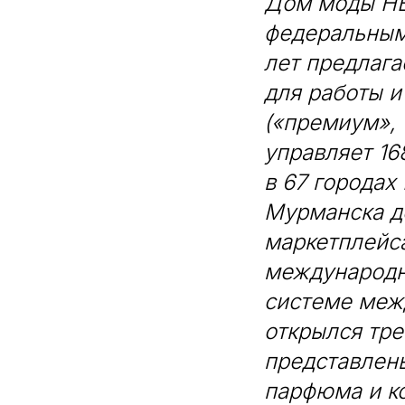
Дом моды HE
федеральным
лет предлага
для работы и
(«премиум»,
управляет 1
в 67 городах
Мурманска до
маркетплейс
международн
системе меж
открылся тре
представлены
парфюма и ко