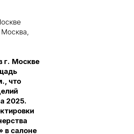
Москве
. Москва,
в г. Москве
ощадь
., что
делий
а 2025.
ектировки
нерства
 в салоне