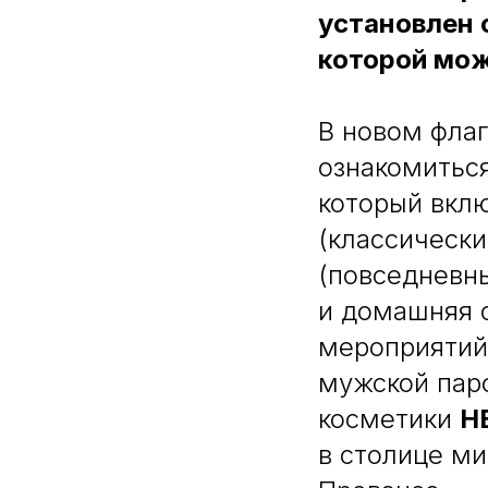
установлен 
которой мож
В новом фла
ознакомитьс
который вкл
(классически
(повседневны
и домашняя 
мероприятий
мужской па
косметики
H
в столице м