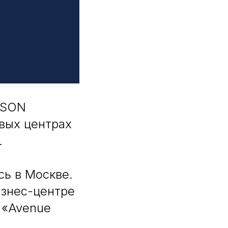
RSON
вых центрах
.
ь в Москве.
знес-центре
 «Avenue