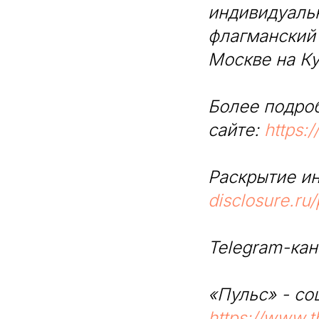
индивидуаль
флагманский
Москве на Ку
Более подро
сайте:
https:
Раскрытие и
disclosure.ru
Telegram-кан
«Пульс» - со
https://www.tb