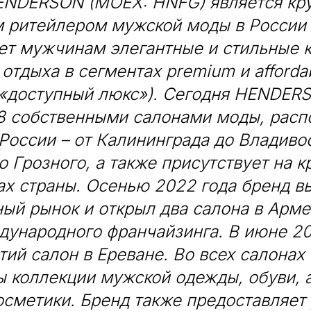
NDERSON (MOEX: HNFG) является кр
 ритейлером мужской моды в России 
ет мужчинам элегантные и стильные 
 отдыха в сегментах premium и affordab
 «доступный люкс»). Сегодня HENDER
68 собственными салонами моды, рас
 России – от Калининграда до Владивос
 Грозного, а также присутствует на 
ах страны. Осенью 2022 года бренд в
ый рынок и открыл два салона в Арме
дународного франчайзинга. В июне 20
тий салон в Ереване. Во всех салон
 коллекции мужской одежды, обуви, 
сметики. Бренд также предоставляет 