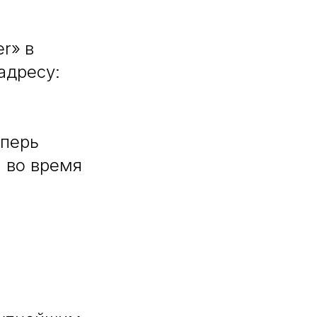
er»
в
адресу:
еперь
и во время