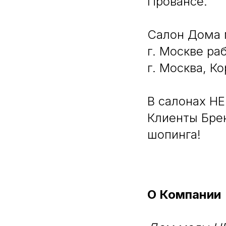
Провансе.
Салон Дома 
г. Москве ра
г. Москва, Ко
В салонах HE
Клиенты Брен
шопинга!
О Компании