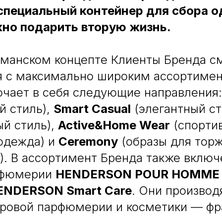
специальный контейнер для сбора 
но подарить вторую жизнь.
гманском концепте Клиенты Бренда с
я с максимально широким ассортимен
ючает в себя следующие направления
й стиль),
Smart Casual
(элегантный ст
й стиль),
Active&Home Wear
(спорти
одежда) и
Ceremony
(образы для тор
). В ассортимент Бренда также включ
рфюмерии
HENDERSON POUR HOMME
ENDERSON Smart Care
. Они производ
ировой парфюмерии и косметики — фр