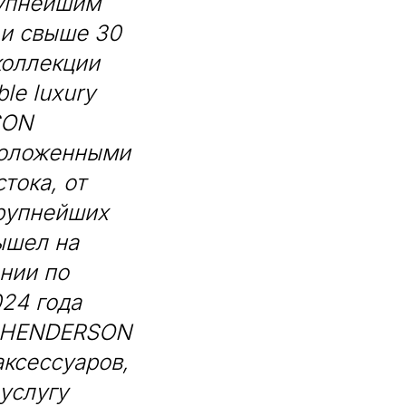
упнейшим
и свыше 30
коллекции
le luxury
SON
положенными
тока, от
крупнейших
ышел на
нии по
24 года
ах HENDERSON
аксессуаров,
услугу