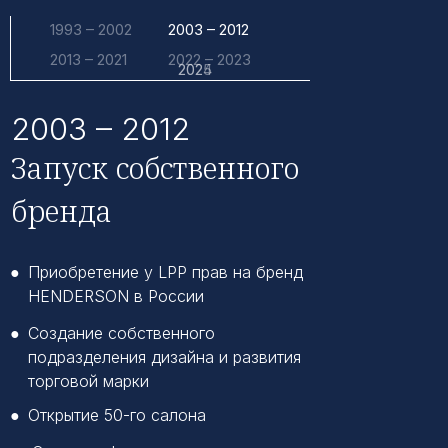
1993 – 2002
2003 – 2012
Годовая отчетность ПАО ЭЙЧ ЭФ ДЖИ
2013 – 2021
2022 – 2023
за 2024 год
2025
2024
2003 – 2012
Запуск собственного
Центр результатов
бренда
●
Приобретение у LPP прав на бренд
HENDERSON в России
●
Создание собственного
Новости
подразделения дизайна и развития
компании
торговой марки
●
Открытие 50-го салона