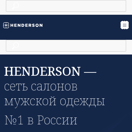
HENDERSON —
сеть салонов
мужской одежды
№1 в России
Дом моды HENDERSON —
крупнейший в России
федеральный ритейлер, который
предлагает мужские образы в
сегменте «доступный люкс».