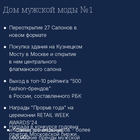
Дом мужской моды №1
●
Переоткрытие 27 Салонов в
новом формате
●
Покупка здания на Кузнецком
Мосту в Москве и открытие
в нем центрального
флагманского салона
●
Выход в топ-10 рейтинга "500
fashion-брендов"
в России, составленного РБК
●
Награды "Прорыв года" на
церемонии RETAIL WEEK
AWARDS'24
●
Награда в конкурсе годовых
●
Количество акционеров - более
и "Самые влиятельные
отчетов Московской биржи
80 000
российские бренды мужской