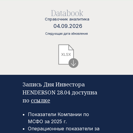
и современно,
повысить качество
Справочник аналитика
его жизни.
04.09.2026
Следующая дата обновления
Нам важно, чтобы клиент
испытывал удовольствие
от того, что носит нашу одежду
Запись Дня Инвестора
HENDERSON 28.04 доступна
по
ссылке
Показатели Компании по
МСФО за 2025 г.
Операционные показатели за