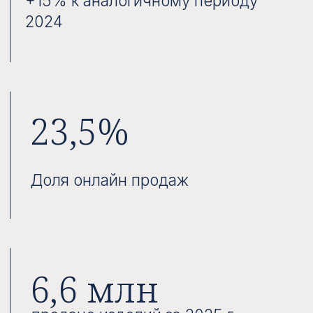
площадь торговых помещений
+20%
к аналогичному периоду
2024
Консенсус-
прогноз цены
на год –
711 ₽
Рекомендация покупать