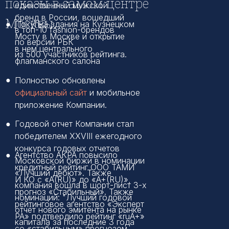
показы в самом центре
единственный мужской
бренд в России, вошедший
Москвы.
●
Покупка здания на Кузнецком
в топ-10 fashion-брендов
Мосту в Москве и открытие
по версии РБК
в нем центрального
из 500 участников рейтинга.
флагманского салона
●
Полностью обновлены
официальный сайт
и мобильное
приложение Компании.
●
Годовой отчет Компании стал
победителем XXVIII ежегодного
конкурса годовых отчетов
●
Агентство АКРА повысило
Московской биржи в номинации
кредитный рейтинг ООО ТАМИ
«Лучший дебют». Также
И КО с «А(RU)» до «A+(RU)»,
компания вошла в шорт-лист 3-х
прогноз «Стабильный». Также
номинаций: "Лучший годовой
рейтинговое агентство «Эксперт
отчёт нового эмитента на рынке
РА» подтвердило рейтинг «ruA+»
капитала за последние 3 года
со «стабильным» прогнозом