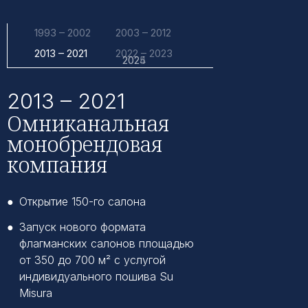
1993 – 2002
2003 – 2012
2013 – 2021
2022 – 2023
2025
2024
2013 – 2021
Омниканальная
монобрендовая
компания
●
Открытие 150-го салона
●
Запуск нового формата
флагманских салонов площадью
от 350 до 700 м² с услугой
индивидуального пошива Su
Misura