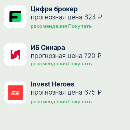
Нам важно, чтобы клиент
испытывал удовольствие от того,
что носит нашу одежду
НАША МИССИЯ —
помочь мужчине
выглядеть модно