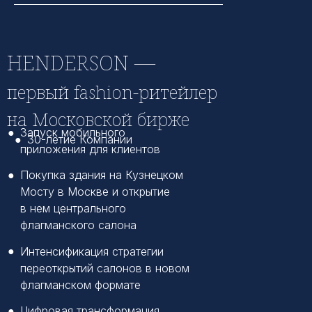
Полный контроль всей
HENDERSON —
цепочки создания
стоимости
первый fashion-ритейлер
на Московской бирже
основополагающие принципы
Мощный сетевой эффект
●
Запуск мобильного
●
30-летие Компании
Дома моды HENDERSON. Для нас
омниканальной системы
приложения для клиентов
это не просто работа — это наша
продаж
жизнь, целый мир мужской моды,
●
Покупка здания на Кузнецком
которым мы хотим поделиться с
Мосту в Москве и открытие
вами.
Подтвержденная модель
в нем центрального
внушительного роста,
флагманского салона
высокой рентабельности и
финансовой устойчивости
●
Интенсификация стратегии
переоткрытий салонов в новом
флагманском формате
Мотивированная команда
во главе с основателем-
●
Цифровая трансформация