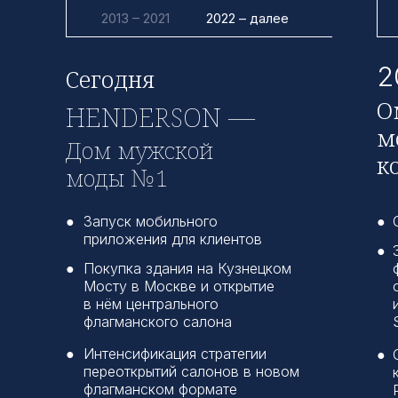
2013 – 2021
2022 – далее
2
Сегодня
О
HENDERSON —
м
Дом мужской
к
моды №1
●
Запуск мобильного
●
приложения для клиентов
●
●
Покупка здания на Кузнецком
Мосту в Москве и открытие
в нём центрального
флагманского салона
●
Интенсификация стратегии
●
переоткрытий салонов в новом
флагманском формате