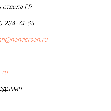
 отдела PR
6) 234-74-65
an@henderson.ru
.ru
Гедымин