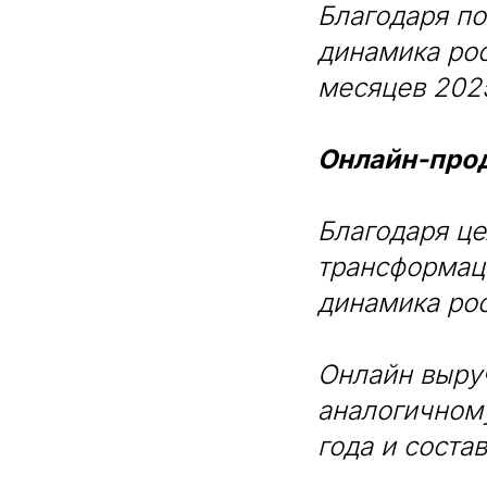
Благодаря п
динамика рос
месяцев 202
Онлайн-про
Благодаря ц
трансформац
динамика рос
Онлайн выруч
аналогичному
года и соста