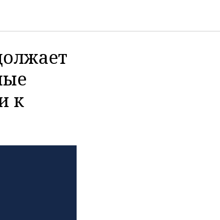
должает
ные
и к