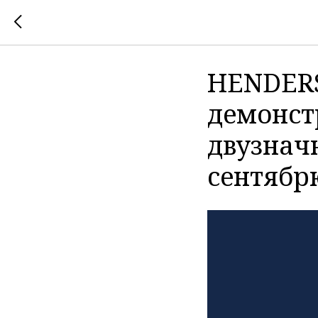
HENDERS
демонст
двузнач
сентябр