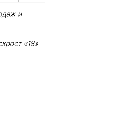
одаж и
скроет «18»