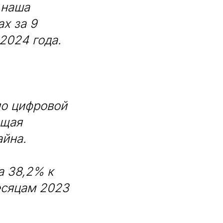
 наша
х за 9
2024 года.
по цифровой
ющая
айна.
а 38,2% к
месяцам 2023