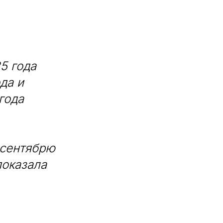
5 года
да и
года
 сентябрю
показала