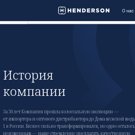
О нас
История
компании
За 30 лет Компания прошла колоссальную эволюцию —
от импортера и оптового дистрибьютора до Дома мужской мо
1 в России. Бизнес сильно трансформировался, но одно осталось
неизменным — наше стремление предлагать качественную