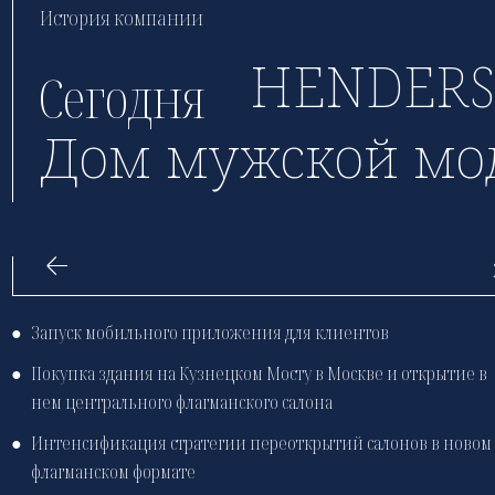
История компании
HENDERS
Сегодня
Дом мужской м
●
Запуск мобильного приложения для клиентов
●
Покупка здания на Кузнецком Мосту в Москве и открытие в
нем центрального флагманского салона
●
Интенсификация стратегии переоткрытий салонов в новом
флагманском формате