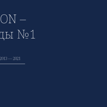
ON –
оды №1
2013 — 2021