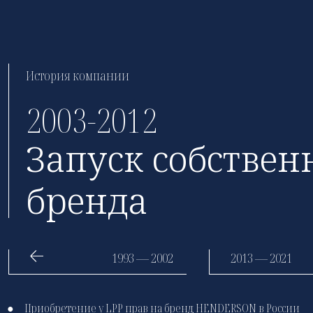
История компании
2003-2012
Запуск собствен
бренда
1993 — 2002
2013 — 2021
●
Приобретение у LPP прав на бренд HENDERSON в России